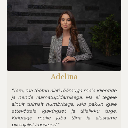
Adelina
“Tere, ma töötan alati rõõmuga meie klientide
ja nende raamatupidamisega. Ma ei tegele
ainult tuimalt numbritega, vaid pakun igale
ettevõttele igakülgset ja täielikku tuge.
Kirjutage mulle juba täna ja alustame
pikaajalist koostööd.”