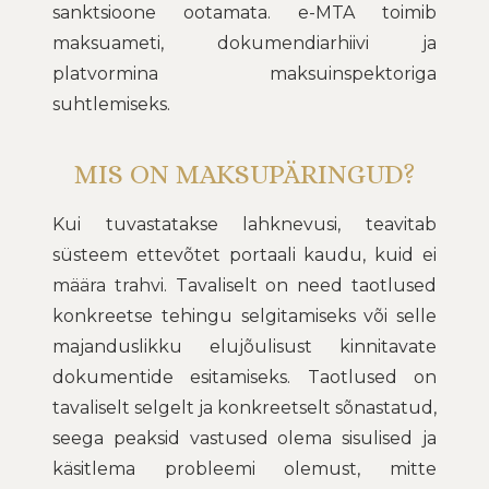
sanktsioone ootamata. e-MTA toimib
maksuameti, dokumendiarhiivi ja
platvormina maksuinspektoriga
suhtlemiseks.
MIS ON MAKSUPÄRINGUD?
Kui tuvastatakse lahknevusi, teavitab
süsteem ettevõtet portaali kaudu, kuid ei
määra trahvi. Tavaliselt on need taotlused
konkreetse tehingu selgitamiseks või selle
majanduslikku elujõulisust kinnitavate
dokumentide esitamiseks. Taotlused on
tavaliselt selgelt ja konkreetselt sõnastatud,
seega peaksid vastused olema sisulised ja
käsitlema probleemi olemust, mitte