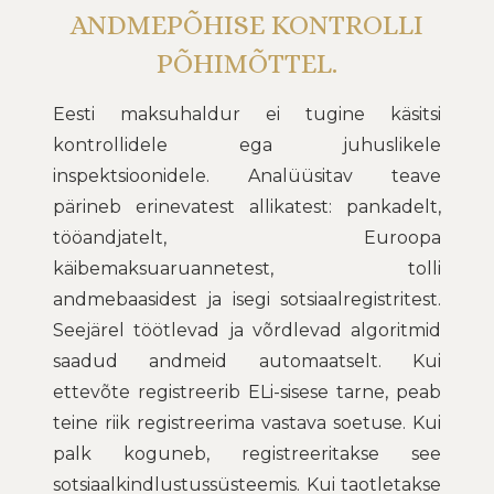
ANDMEPÕHISE KONTROLLI
PÕHIMÕTTEL.
Eesti maksuhaldur ei tugine käsitsi
kontrollidele ega juhuslikele
inspektsioonidele. Analüüsitav teave
pärineb erinevatest allikatest: pankadelt,
tööandjatelt, Euroopa
käibemaksuaruannetest, tolli
andmebaasidest ja isegi sotsiaalregistritest.
Seejärel töötlevad ja võrdlevad algoritmid
saadud andmeid automaatselt. Kui
ettevõte registreerib ELi-sisese tarne, peab
teine
riik registreerima vastava soetuse. Kui
palk koguneb, registreeritakse see
sotsiaalkindlustuss
ü
steemis. Kui taotletakse