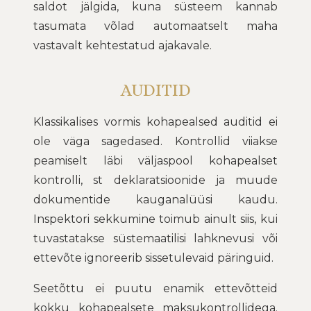
saldot jälgida, kuna süsteem kannab
tasumata võlad automaatselt maha
vastavalt kehtestatud ajakavale.
AUDITID
Klassikalises vormis kohapealsed auditid ei
ole väga sagedased. Kontrollid viiakse
peamiselt läbi väljaspool kohapealset
kontrolli, st deklaratsioonide ja muude
dokumentide kauganalüüsi kaudu.
Inspektori sekkumine toimub ainult siis, kui
tuvastatakse süstemaatilisi lahknevusi või
ettevõte ignoreerib sissetulevaid päringuid.
Seetõttu ei puutu enamik ettevõtteid
kokku kohapealsete maksukontrollidega.