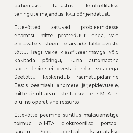
k
ä
ibemaksu tagastust, kontrollitakse
tehingute majanduslikku põhjendatust.
Ettevõtted satuvad probleemidesse
enamasti mitte protseduuri enda, vaid
erinevate süsteemide arvude lahknevuste
tõttu. Isegi väike klassifitseerimisviga võib
käivitada päringu, kuna automaatne
kontrollimine ei arvesta inimlike vigadega.
Seetõttu keskendub raamatupidamine
Eestis peamiselt andmete järjepidevusele,
mitte ainult arvutuste täpsusele. e-MTA on
oluline operatiivne ressurss.
Ettevõtte peamine suhtlus maksuametiga
toimub e-MTA elektroonilise portaali
kaudu. Seda portaali kasutatakse