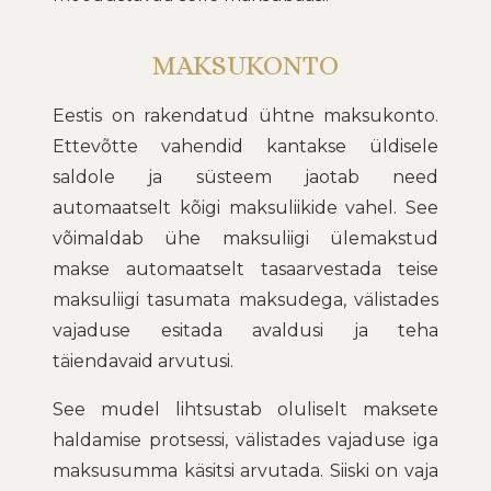
MAKSUKONTO
Eestis on rakendatud ühtne maksukonto.
Ettevõtte vahendid kantakse üldisele
saldole ja süsteem jaotab need
automaatselt kõigi maksuliikide vahel. See
võimaldab ühe maksuliigi ülemakstud
makse automaatselt tasaarvestada teise
maksuliigi tasumata maksudega, välistades
vajaduse esitada avaldusi ja teha
täiendavaid arvutusi.
See mudel lihtsustab oluliselt maksete
haldamise protsessi, välistades vajaduse iga
maksusumma käsitsi arvutada. Siiski on vaja