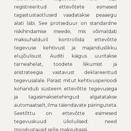
registreeritud ettevõtete esmased
tagastustaotlused vaadatakse peaaegu
alati läbi. See protseduur on standardne
riskihindamise meede, mis võimaldab
maksuhalduril kontrollida ettevõtte
tegevuse kehtivust ja majanduslikku
elujõulisust. Auditi käigus uuritakse
tarneahelat, toodete liikumist ja
äristrateegia vastavust deklareeritud
tegevusalale. Pärast mitut kehtivusperioodi
kohandub süsteem ettevõtte tegevusega
ja tagasimaksetehingud algatatakse
automaatselt, ilma täiendavate päringuteta.
Seetõttu on ettevõtte esimesed
tegevuskuud üliolulised: need
moodustavad selle maksubaasi.