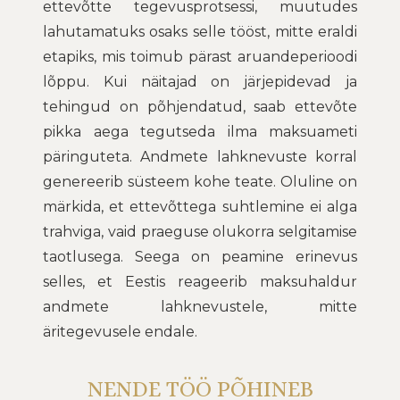
ettevõtte tegevusprotsessi, muutudes
lahutamatuks osaks selle tööst, mitte eraldi
etapiks, mis toimub pärast aruandeperioodi
lõppu. Kui näitajad on järjepidevad ja
tehingud on põhjendatud, saab ettevõte
pikka aega tegutseda ilma maksuameti
päringuteta. Andmete lahknevuste korral
genereerib süsteem kohe teate. Oluline on
märkida, et ettevõttega suhtlemine ei alga
trahviga, vaid praeguse olukorra selgitamise
taotlusega. Seega on peamine erinevus
selles, et Eestis reageerib maksuhaldur
andmete lahknevustele, mitte
äritegevusele endale.
NENDE TÖÖ PÕHINEB