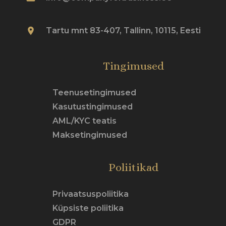
place
Tartu mnt 83-407, Tallinn, 10115, Eesti
Tingimused
Teenusetingimused
Kasutustingimused
AML/KYC teatis
Maksetingimused
Poliitikad
Privaatsuspoliitika
Küpsiste poliitika
GDPR