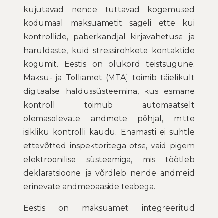
kujutavad nende tuttavad kogemused
kodumaal maksuametit sageli ette kui
kontrollide, paberkandjal kirjavahetuse ja
haruldaste, kuid stressirohkete kontaktide
kogumit. Eestis on olukord teistsugune.
Maksu- ja Tolliamet (MTA) toimib täielikult
digitaalse haldussüsteemina, kus esmane
kontroll toimub automaatselt
olemasolevate andmete põhjal, mitte
isikliku kontrolli kaudu. Enamasti ei suhtle
ettevõtted inspektoritega otse, vaid pigem
elektroonilise süsteemiga, mis töötleb
deklaratsioone ja võrdleb nende andmeid
erinevate andmebaaside teabega.
Eestis on maksuamet integreeritud