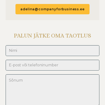
adelina@companyforbusiness.ee
PALUN JÄTKE OMA TAOTLUS