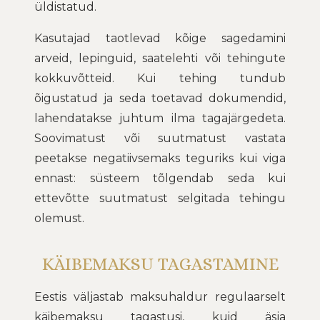
üldistatud.
Kasutajad taotlevad kõige sagedamini
arveid, lepinguid, saatelehti või tehingute
kokkuvõtteid. Kui tehing tundub
õigustatud ja seda toetavad dokumendid,
lahendatakse juhtum ilma tagajärgedeta.
Soovimatust või suutmatust vastata
peetakse negatiivsemaks teguriks kui viga
ennast: süsteem tõlgendab seda kui
ettevõtte suutmatust selgitada tehingu
olemust.
KÄIBEMAKSU TAGASTAMINE
Eestis väljastab maksuhaldur regulaarselt
käibemaksu tagastusi, kuid äsja