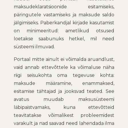
maksudeklaratsioonide esitamiseks,
päringutele vastamiseks ja maksude saldo
jälgimiseks. Paberkandjal kirjade kasutamist
on minimeeritud: ametlikud otsused
loetakse saabunuks hetkel, mil need
süsteemi ilmuvad.
Portaal mitte ainult ei võimalda aruandlust,
vaid annab ettevõttele ka võimaluse näha
riigi seisukohta oma tegevuse kohta:
maksude määramine, enammaksed,
esitamise tähtajad ja jooksvad teated. See
avatus muudab maksusüsteemi
läbipaistvamaks, kuna ettevõtteid
teavitatakse võimalikest probleemidest
varakult ja nad saavad need lahendada ilma