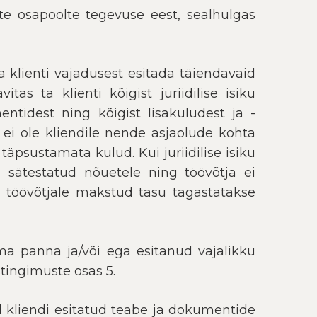
e osapoolte tegevuse eest, sealhulgas
klienti vajadusest esitada täiendavaid
as ta klienti kõigist juriidilise isiku
entidest ning kõigist lisakuludest ja -
 ei ole kliendile nende asjaolude kohta
sustamata kulud. Kui juriidilise isiku
a sätestatud nõuetele ning töövõtja ei
el töövõtjale makstud tasu tagastatakse
sma panna ja/või ega esitanud vajalikku
tingimuste osas 5.
d kliendi esitatud teabe ja dokumentide