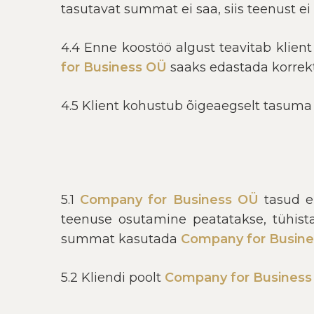
tasutavat summat ei saa, siis teenust ei
4.4 Enne koostöö algust teavitab klien
for Business OÜ
saaks edastada korre
4.5 Klient kohustub õigeaegselt tasuma 
5.1
Company for Business OÜ
tasud ei
teenuse osutamine peatatakse, tühista
summat kasutada
Company for Busin
5.2 Kliendi poolt
Company for Busines