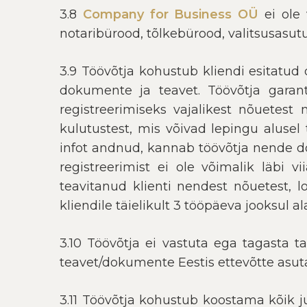
3.8
Company for Business OÜ
ei ole 
notaribürood, tõlkebürood, valitsusasut
3.9 Töövõtja kohustub kliendi esitatu
dokumente ja teavet. Töövõtja garantee
registreerimiseks vajalikest nõuetest 
kulutustest, mis võivad lepingu alusel
infot andnud, kannab töövõtja nende d
registreerimist ei ole võimalik läbi 
teavitanud klienti nendest nõuetest, l
kliendile täielikult 3 tööpäeva jooksul 
3.10 Töövõtja ei vastuta ega tagasta t
teavet/dokumente Eestis ettevõtte asut
3.11 Töövõtja kohustub koostama kõik j