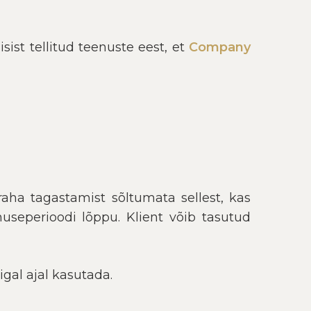
sist tellitud teenuste eest, et
Company
raha tagastamist sõltumata sellest, kas
useperioodi lõppu. Klient võib tasutud
igal ajal kasutada.