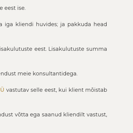
 eest ise.
da iga kliendi huvides; ja pakkuda head
 lisakulutuste eest. Lisakulutuste summa
endust meie konsultantidega.
OÜ
vastutav selle eest, kui klient mõistab
st võtta ega saanud kliendilt vastust,