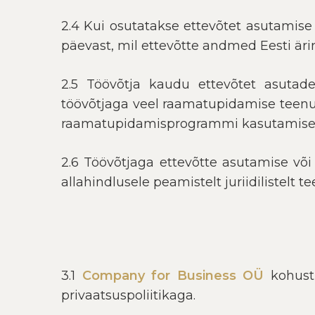
2.4 Kui osutatakse ettevõtet asutamise 
päevast, mil ettevõtte andmed Eesti ärire
2.5 Töövõtja kaudu ettevõtet asutade
töövõtjaga veel raamatupidamise teenu
raamatupidamisprogrammi kasutamise 
2.6 Töövõtjaga ettevõtte asutamise võ
allahindlusele peamistelt juriidilistelt te
3.1
Company for Business OÜ
kohustu
privaatsuspoliitikaga.