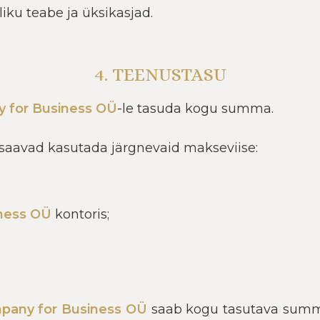
liku teabe ja üksikasjad.
4. TEENUSTASU
 for Business OÜ
-le tasuda kogu summa.
 saavad kasutada järgnevaid makseviise:
ness OÜ
kontoris;
pany for Business OÜ
saab kogu tasutava summ