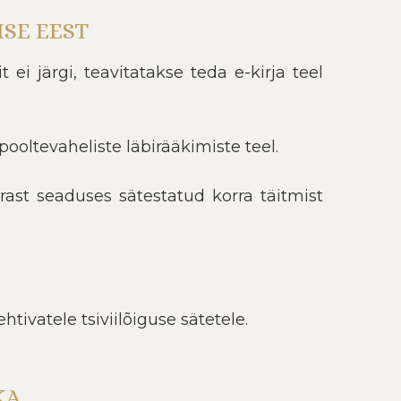
SE EEST
 ei järgi, teavitatakse teda e-kirja teel
ooltevaheliste läbirääkimiste teel.
ärast seaduses sätestatud korra täitmist
tivatele tsiviilõiguse sätetele.
KA