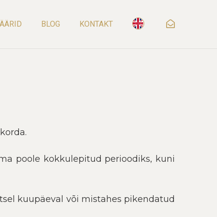
ÄÄRID
BLOG
KONTAKT
skorda.
ema poole kokkulepitud perioodiks, kuni
etsel kuupäeval või mistahes pikendatud