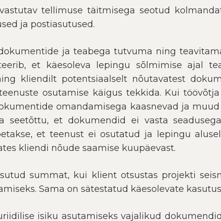
vastutav tellimuse täitmisega seotud kolmandat
used ja postiasutused.
d dokumentide ja teabega tutvuma ning teavitama 
rib, et käesoleva lepingu sõlmimise ajal teavit
ning kliendilt potentsiaalselt nõutavatest dokum
 teenuste osutamise käigus tekkida. Kui töövõtja
okumentide omandamisega kaasnevad ja muud täp
viia seetõttu, et dokumendid ei vasta seaduseg
oetakse, et teenust ei osutatud ja lepingu alus
alates kliendi nõude saamise kuupäevast.
asutud summat, kui klient otsustas projekti sei
amiseks. Sama on sätestatud käesolevate kasutus
uriidilise isiku asutamiseks vajalikud dokumendi