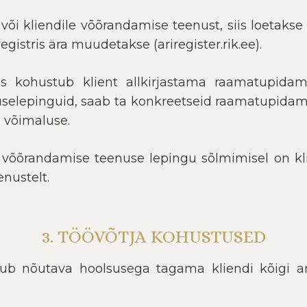
või kliendile võõrandamise teenust, siis loetaks
gistris ära muudetakse (ariregister.rik.ee).
s kohustub klient allkirjastama raamatupidam
selepinguid, saab ta konkreetseid raamatupidam
võimaluse.
i võõrandamise teenuse lepingu sõlmimisel on kli
enustelt.
3. TÖÖVÕTJA KOHUSTUSED
b nõutava hoolsusega tagama kliendi kõigi an