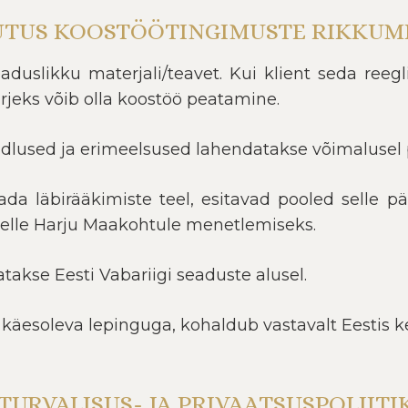
TUTUS KOOSTÖÖTINGIMUSTE RIKKUMI
aduslikku materjali/teavet. Kui klient seda reeglit
ärjeks võib olla koostöö peatamine.
idlused ja erimeelsused lahendatakse võimalusel p
ada läbirääkimiste teel, esitavad pooled selle p
selle Harju Maakohtule menetlemiseks.
takse Eesti Vabariigi seaduste alusel.
 käesoleva lepinguga, kohaldub vastavalt Eestis keh
. TURVALISUS- JA PRIVAATSUSPOLIITI