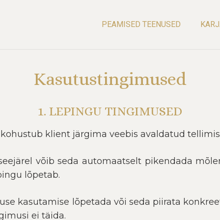
PEAMISED TEENUSED
KARJ
Kasutustingimused
1. LEPINGU TINGIMUSED
s kohustub klient järgima veebis avaldatud tellimi
a, seejärel võib seda automaatselt pikendada mõl
ingu lõpetab.
use kasutamise lõpetada või seda piirata konkre
gimusi ei täida.