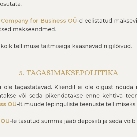
 osutata.
t
Company for Business OÜ
-d eelistatud maksevii
ktsed makseandmed.
kõik tellimuse täitmisega kaasnevad riigilõivud.
5. TAGASIMAKSEPOLIITIKA
 ole tagastatavad. Kliendil ei ole õigust nõuda 
takse või seda pikendatakse enne kehtiva teen
ess OÜ
-lt muude lepinguliste teenuste tellimiseks.
s OÜ
-le tasutud summa jääb deposiiti ja seda võib 