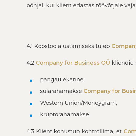
põhjal, kui klient edastas töövõtjale vaja
4.1 Koostöö alustamiseks tuleb
Company
4.2
Company for Business OÜ
kliendid
pangaülekanne;
sularahamakse
Company for Busi
Western Union/Moneygram;
krüptorahamakse.
4.3 Klient kohustub kontrollima, et
Com