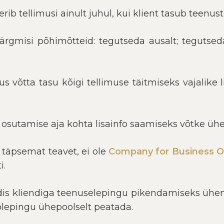
rib tellimusi ainult juhul, kui klient tasub teenuste
järgmisi põhimõtteid: tegutseda ausalt; tegutse
gus võtta tasu kõigi tellimuse täitmiseks vajalike
osutamise aja kohta lisainfo saamiseks võtke üh
i täpsemat teavet, ei ole
Company for Business 
i.
s kliendiga teenuselepingu pikendamiseks ühendu
lepingu ühepoolselt peatada.