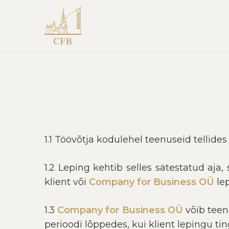
1.1 Töövõtja kodulehel teenuseid tellide
1.2 Leping kehtib selles sätestatud aj
klient või
Company for Business OÜ
lep
1.3
Company for Business OÜ
võib teen
perioodi lõppedes, kui klient lepingu tin