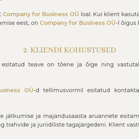
nt
Company for Business OÜ
loal. Kui klient kasu
amise eest, on
Company for Business OÜ
-l õigus
2. KLIENDI KOHUSTUSED
esitatud teave on tõene ja õige ning vastutab 
usiness OÜ
-d tellimusvormil esitatud kontak
vuse jätkumise ja majandusaasta aruannete esita
 trahvide ja juriidiliste tagajärgedeni. Klient va