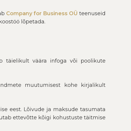
tab
Company for Business OÜ
teenuseid
 koostöö lõpetada.
täielikult väära infoga või poolikute
tandmete muutumisest kohe kirjalikult
mise eest. Lõivude ja maksude tasumata
stutab ettevõtte kõigi kohustuste täitmise