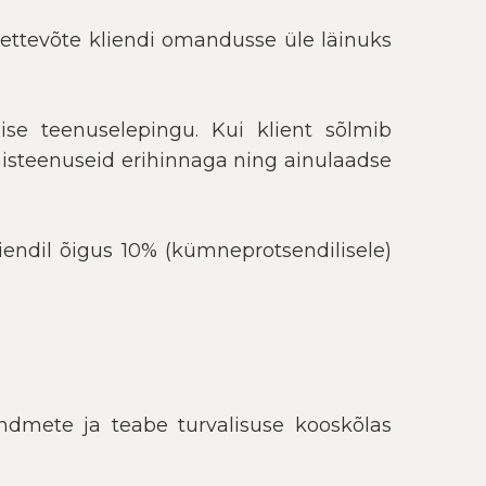
e ettevõte kliendi omandusse üle läinuks
ise teenuselepingu. Kui klient sõlmib
isteenuseid erihinnaga ning ainulaadse
endil õigus 10% (kümneprotsendilisele)
dmete ja teabe turvalisuse kooskõlas