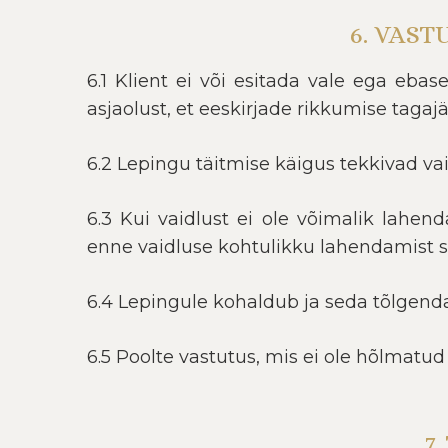
6. VAS
6.1 Klient ei või esitada vale ega ebase
asjaolust, et eeskirjade rikkumise tagaj
6.2 Lepingu täitmise käigus tekkivad va
6.3 Kui vaidlust ei ole võimalik lahend
enne vaidluse kohtulikku lahendamist 
6.4 Lepingule kohaldub ja seda tõlgenda
6.5 Poolte vastutus, mis ei ole hõlmatud
7