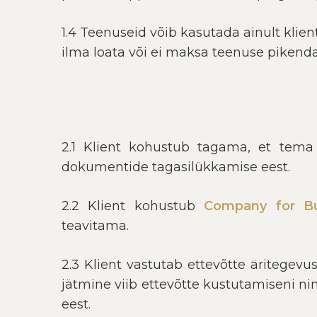
1.4 Teenuseid võib kasutada ainult klie
ilma loata või ei maksa teenuse pikend
2.1 Klient kohustub tagama, et tema 
dokumentide tagasilükkamise eest.
2.2 Klient kohustub
Company for B
teavitama.
2.3 Klient vastutab ettevõtte äritege
jätmine viib ettevõtte kustutamiseni ning
eest.