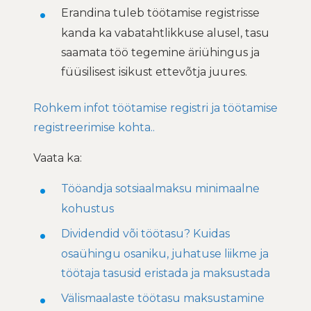
Erandina tuleb töötamise registrisse
kanda ka vabatahtlikkuse alusel, tasu
saamata töö tegemine äriühingus ja
füüsilisest isikust ettevõtja juures.
Rohkem infot töötamise registri ja töötamise
registreerimise kohta..
Vaata ka:
Tööandja sotsiaalmaksu minimaalne
kohustus
Dividendid või töötasu? Kuidas
osaühingu osaniku, juhatuse liikme ja
töötaja tasusid eristada ja maksustada
Välismaalaste töötasu maksustamine