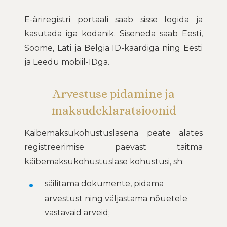
E-äriregistri portaali saab sisse logida ja
kasutada iga kodanik. Siseneda saab Eesti,
Soome, Läti ja Belgia ID-kaardiga ning Eesti
ja Leedu mobiil-IDga.
Arvestuse pidamine ja
maksudeklaratsioonid
Käibemaksukohustuslasena peate alates
registreerimise päevast täitma
käibemaksukohustuslase kohustusi, sh:
säilitama dokumente, pidama
arvestust ning väljastama nõuetele
vastavaid arveid;