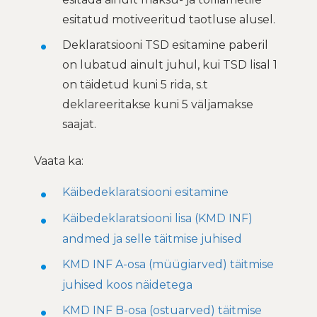
esitatud motiveeritud taotluse alusel.
Deklaratsiooni TSD esitamine paberil
on lubatud ainult juhul, kui TSD lisal 1
on täidetud kuni 5 rida, s.t
deklareeritakse kuni 5 väljamakse
saajat.
Vaata ka:
Käibedeklaratsiooni esitamine
Käibedeklaratsiooni lisa (KMD INF)
andmed ja selle täitmise juhised
KMD INF A-osa (müügiarved) täitmise
juhised koos näidetega
KMD INF B-osa (ostuarved) täitmise