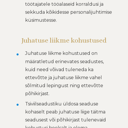
töötajatele tööalaseid korraldusi ja
sekkuda kõikidesse personalijuhtimise
küsimustesse.
Juhatuse liikme kohustused
Juhatuse liikme kohustused on
määratletud erinevates seadustes,
kuid need võivad tuleneda ka
ettevõtte ja juhatuse liikme vahel
sõlmitud lepingust ning ettevõtte
põhikirjast.
Tsiviilseadustiku üldosa seaduse
kohaselt peab juhatuse liige täitma
seadusest või põhikirjast tulenevaid
kohustusi hoolsalt ja olema