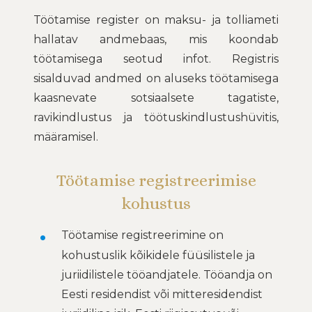
Töötamise register on maksu- ja tolliameti
hallatav andmebaas, mis koondab
töötamisega seotud infot. Registris
sisalduvad andmed on aluseks töötamisega
kaasnevate sotsiaalsete tagatiste,
ravikindlustus ja töötuskindlustushüvitis,
määramisel.
Töötamise registreerimise
kohustus
Töötamise registreerimine on
kohustuslik kõikidele füüsilistele ja
juriidilistele tööandjatele. Tööandja on
Eesti residendist või mitteresidendist