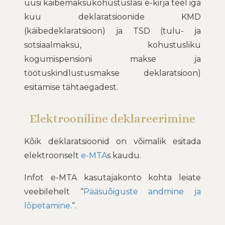
uusi käibemaksukohustuslasi e-kirja teel iga
kuu deklaratsioonide KMD
(käibedeklaratsioon) ja TSD (tulu- ja
sotsiaalmaksu, kohustusliku
kogumispensioni makse ja
töötuskindlustusmakse deklaratsioon)
esitamise tähtaegadest.
Elektrooniline deklareerimine
Kõik deklaratsioonid on võimalik esitada
elektroonselt
e-MTA
s kaudu.
Infot e-MTA kasutajakonto kohta leiate
veebilehelt “
Pääsuõiguste andmine ja
lõpetamine
.“.