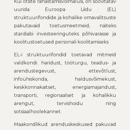
Kui otsite rahastamisvõimalusi, on soovitatav
uurida Euroopa Liidu (EL)
struktuurifondide ja kohalike omavalitsuste
pakutavaid toetusmeetmeid, näiteks
stardiabi investeeringuteks põhivarasse ja
koolitustoetused personali koolitamiseks
EL-i struktuurifondid toetavad mitmeid
valdkondi: haridust, tööturgu, teadus- ja
arendustegevust, ettevõtlust,
infoühiskonda, haldusvõimekust,
keskkonnakaitset, energiamajandust,
transporti, regionaalset ja kohalikku
arengut, tervishoidu ning
sotsiaalhoolekannet.
Maakondlikud arenduskeskused pakuvad