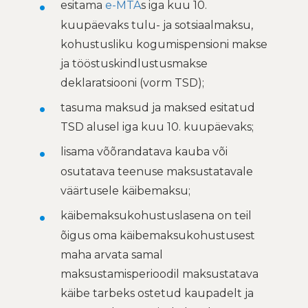
esitama
e-MTA
s iga kuu 10.
kuupäevaks tulu- ja sotsiaalmaksu,
kohustusliku kogumispensioni makse
ja tööstuskindlustusmakse
deklaratsiooni (vorm TSD);
tasuma maksud ja maksed esitatud
TSD alusel iga kuu 10. kuupäevaks;
lisama võõrandatava kauba või
osutatava teenuse maksustatavale
väärtusele käibemaksu;
käibemaksukohustuslasena on teil
õigus oma käibemaksukohustusest
maha arvata samal
maksustamisperioodil maksustatava
käibe tarbeks ostetud kaupadelt ja