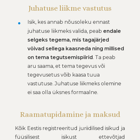
Juhatuse liikme vastutus
Isik, kes annab nõusoleku ennast
juhatuse liikmeks valida, peab
endale
selgeks tegema, mis tagajärjed
võivad sellega kaasneda ning millised
on tema tegutsemispiirid
. Ta peab
aru saama, et tema tegevus või
tegevusetus võib kaasa tuua
vastutuse. Juhatuse liikmeks olemine
ei saa olla üksnes formaalne.
Raamatupidamine ja maksud
Kõik Eestis registreeritud juriidilised isikud ja
füüsilisest isikust ettevõtjad