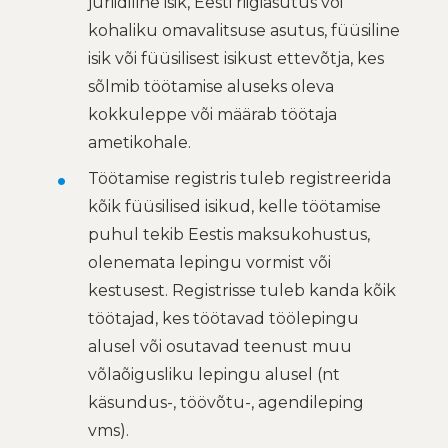
juriidiline isik, Eesti riigiasutus või
kohaliku omavalitsuse asutus, füüsiline
isik või füüsilisest isikust ettevõtja, kes
sõlmib töötamise aluseks oleva
kokkuleppe või määrab töötaja
ametikohale.
Töötamise registris tuleb registreerida
kõik füüsilised isikud, kelle töötamise
puhul tekib Eestis maksukohustus,
olenemata lepingu vormist või
kestusest. Registrisse tuleb kanda kõik
töötajad, kes töötavad töölepingu
alusel või osutavad teenust muu
võlaõigusliku lepingu alusel (nt
käsundus-, töövõtu-, agendileping
vms).