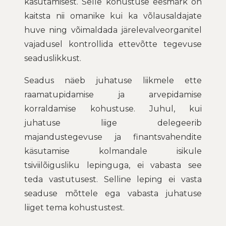
kasutamisest. Selle kohustuse eesmärk on
kaitsta nii omanike kui ka võlausaldajate
huve ning võimaldada järelevalveorganitel
vajadusel kontrollida ettevõtte tegevuse
seaduslikkust.
Seadus näeb juhatuse liikmele ette
raamatupidamise ja arvepidamise
korraldamise kohustuse. Juhul, kui
juhatuse liige delegeerib
majandustegevuse ja finantsvahendite
käsutamise kolmandale isikule
tsiviilõigusliku lepinguga, ei vabasta see
teda vastutusest. Selline leping ei vasta
seaduse mõttele ega vabasta juhatuse
liiget tema kohustustest.