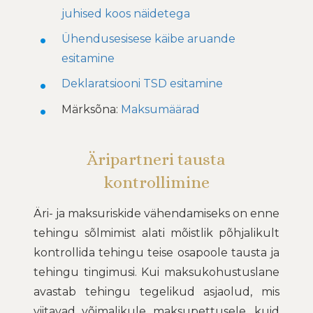
juhised koos näidetega
Ühendusesisese käibe aruande
esitamine
Deklaratsiooni TSD esitamine
Märksõna:
Maksumäärad
Äripartneri tausta
kontrollimine
Äri- ja maksuriskide vähendamiseks on enne
tehingu sõlmimist alati mõistlik põhjalikult
kontrollida tehingu teise osapoole tausta ja
tehingu tingimusi. Kui maksukohustuslane
avastab tehingu tegelikud asjaolud, mis
viitavad võimalikule maksupettusele, kuid