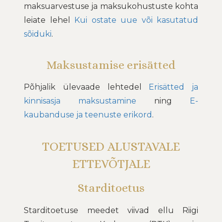
maksuarvestuse ja maksukohustuste kohta
leiate lehel
Kui ostate uue või kasutatud
sõiduki
.
Maksustamise erisätted
Põhjalik ülevaade lehtedel
Erisätted ja
kinnisasja maksustamine
ning
E-
kaubanduse ja teenuste erikord
.
TOETUSED ALUSTAVALE
ETTEVÕTJALE
Starditoetus
Starditoetuse meedet viivad ellu Riigi