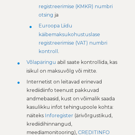
registreerimise (KMKR) numbri
otsing
ja
Euroopa Liidu
käibemaksukohustuslase
registreerimise (VAT) numbri
kontroll
.
Võlapäringu
abil saate kontrollida, kas
isikul on maksuvõlg või mitte.
Internetist on leitavad erinevad
krediidiinfo teenust pakkuvad
andmebaasid, kust on võimalik saada
kasulikku infot tehingupoole kohta:
näiteks
Inforegister
(ärivõrgustikud,
krediidihinnangud,
meediamonitooring),
CREDITINFO