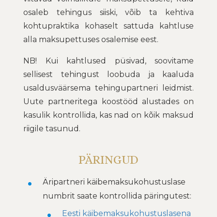
osaleb tehingus siiski, võib ta kehtiva
kohtupraktika kohaselt sattuda kahtluse
alla maksupettuses osalemise eest.
NB! Kui kahtlused püsivad, soovitame
sellisest tehingust loobuda ja kaaluda
usaldusväärsema tehingupartneri leidmist.
Uute partneritega koostööd alustades on
kasulik kontrollida, kas nad on kõik maksud
riigile tasunud.
PÄRINGUD
Äripartneri käibemaksukohustuslase
numbrit saate kontrollida päringutest:
Eesti käibemaksukohustuslasena