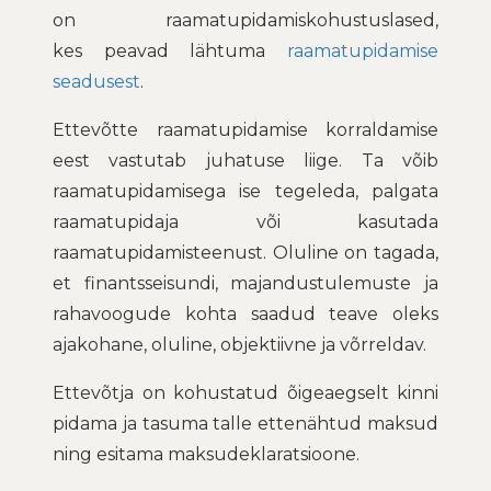
on raamatupidamiskohustuslased,
kes peavad lähtuma
raamatupidamise
seadusest
.
Ettevõtte raamatupidamise korraldamise
eest vastutab juhatuse liige. Ta võib
raamatupidamisega ise tegeleda, palgata
raamatupidaja või kasutada
raamatupidamisteenust. Oluline on tagada,
et finantsseisundi, majandustulemuste ja
rahavoogude kohta saadud teave oleks
ajakohane, oluline, objektiivne ja võrreldav.
Ettevõtja on kohustatud õigeaegselt kinni
pidama ja tasuma talle ettenähtud maksud
ning esitama maksudeklaratsioone.