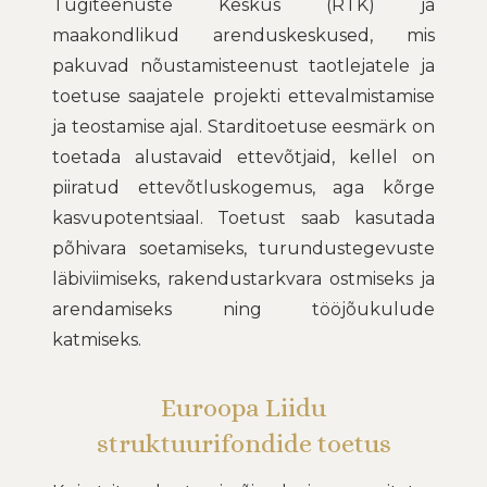
Tugiteenuste Keskus (RTK) ja
maakondlikud arenduskeskused, mis
pakuvad nõustamisteenust taotlejatele ja
toetuse saajatele projekti ettevalmistamise
ja teostamise ajal. Starditoetuse eesmärk on
toetada alustavaid ettevõtjaid, kellel on
piiratud ettevõtluskogemus, aga kõrge
kasvupotentsiaal. Toetust saab kasutada
põhivara soetamiseks, turundustegevuste
läbiviimiseks, rakendustarkvara ostmiseks ja
arendamiseks ning tööjõukulude
katmiseks.
Euroopa Liidu
struktuurifondide toetus