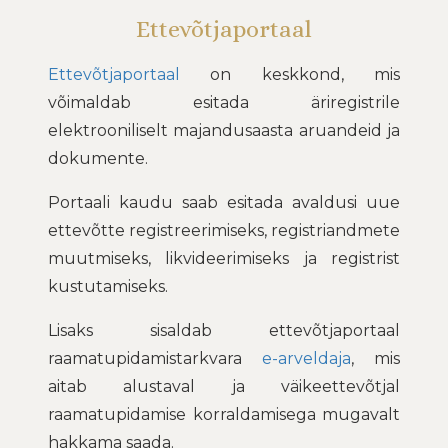
Ettevõtjaportaal
Ettevõtjaportaal
on keskkond, mis
võimaldab esitada äriregistrile
elektrooniliselt majandusaasta aruandeid ja
dokumente.
Portaali kaudu saab esitada avaldusi uue
ettevõtte registreerimiseks, registriandmete
muutmiseks, likvideerimiseks ja registrist
kustutamiseks.
Lisaks sisaldab ettevõtjaportaal
raamatupidamistarkvara
e-arveldaja
, mis
aitab alustaval ja väikeettevõtjal
raamatupidamise korraldamisega mugavalt
hakkama saada.