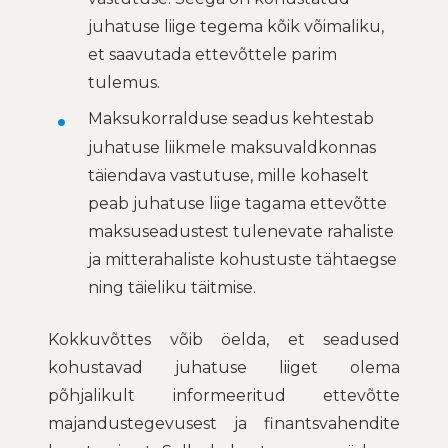
juhatuse liige tegema kõik võimaliku,
et saavutada ettevõttele parim
tulemus.
Maksukorralduse seadus kehtestab
juhatuse liikmele maksuvaldkonnas
täiendava vastutuse, mille kohaselt
peab juhatuse liige tagama ettevõtte
maksuseadustest tulenevate rahaliste
ja mitterahaliste kohustuste tähtaegse
ning täieliku täitmise.
Kokkuvõttes võib öelda, et seadused
kohustavad juhatuse liiget olema
põhjalikult informeeritud ettevõtte
majandustegevusest ja finantsvahendite