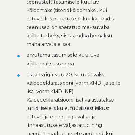
teenustelt tasumisele kuuluv
käibemaks (sisendkäibemaks). Kui
ettevõtlus puudub või kui kaubad ja
teenused on soetatud maksuvaba
käibe tarbeks, siis sisendkäibemaksu
maha arvata ei saa.
arvutama tasumisele kuuluva
käibemaksusumma;
esitama iga kuu 20. kuupäevaks
käibedeklaratsiooni (vorm KMD) ja selle
lisa (vorm KMD INF).
Käibedeklaratsiooni lisal kajastatakse
juriidilisele isikule, füüsilisest isikust
ettevõtjale ning riigi- valla- ja
linnaasutusele väljastatud ning
nendelt saadud arvete andmed, kui