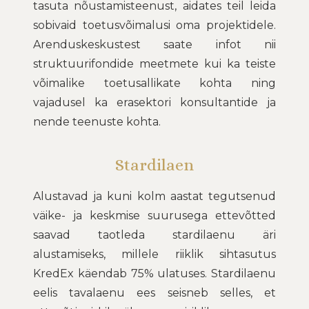
tasuta nõustamisteenust, aidates teil leida
sobivaid toetusvõimalusi oma projektidele.
Arenduskeskustest saate infot nii
struktuurifondide meetmete kui ka teiste
võimalike toetusallikate kohta ning
vajadusel ka erasektori konsultantide ja
nende teenuste kohta.
Stardilaen
Alustavad ja kuni kolm aastat tegutsenud
väike- ja keskmise suurusega ettevõtted
saavad taotleda stardilaenu äri
alustamiseks, millele riiklik sihtasutus
KredEx käendab 75% ulatuses. Stardilaenu
eelis tavalaenu ees seisneb selles, et