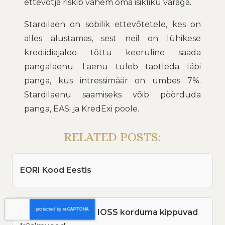
ettevõtja riskib vähem oma isikliku varaga.
Stardilaen on sobilik ettevõtetele, kes on
alles alustamas, sest neil on lühikese
krediidiajaloo tõttu keeruline saada
pangalaenu. Laenu tuleb taotleda läbi
panga, kus intressimäär on umbes 7%.
Stardilaenu saamiseks võib pöörduda
panga, EASi ja KredExi poole.
RELATED POSTS:
EORI Kood Eestis
Erikordade OSS ja IOSS korduma kippuvad