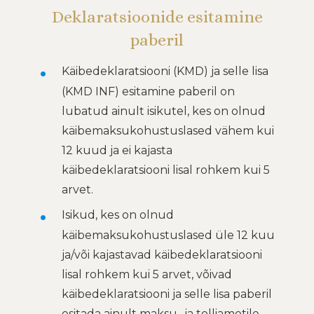
Deklaratsioonide esitamine
paberil
Käibedeklaratsiooni (KMD) ja selle lisa
(KMD INF) esitamine paberil on
lubatud ainult isikutel, kes on olnud
käibemaksukohustuslased vähem kui
12 kuud ja ei kajasta
käibedeklaratsiooni lisal rohkem kui 5
arvet.
Isikud, kes on olnud
käibemaksukohustuslased üle 12 kuu
ja/või kajastavad käibedeklaratsiooni
lisal rohkem kui 5 arvet, võivad
käibedeklaratsiooni ja selle lisa paberil
esitada ainult maksu- ja tolliametile