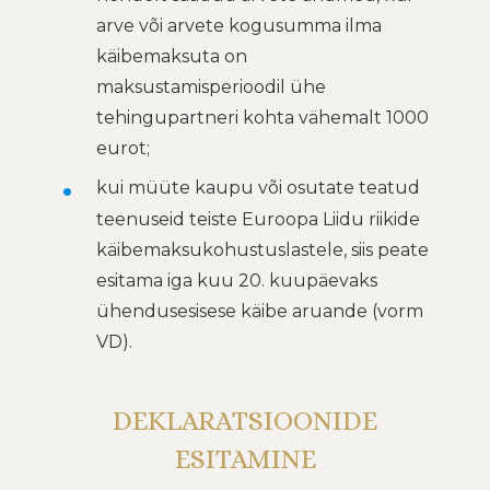
arve või arvete kogusumma ilma
käibemaksuta on
maksustamisperioodil ühe
tehingupartneri kohta vähemalt 1000
eurot;
kui müüte kaupu või osutate teatud
teenuseid teiste Euroopa Liidu riikide
käibemaksukohustuslastele, siis peate
esitama iga kuu 20. kuupäevaks
ühendusesisese käibe aruande (vorm
VD).
DEKLARATSIOONIDE
ESITAMINE