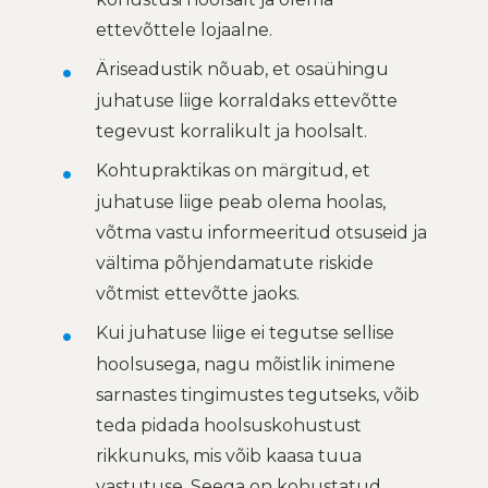
ettevõttele lojaalne.
Äriseadustik nõuab, et osaühingu
juhatuse liige korraldaks ettevõtte
tegevust korralikult ja hoolsalt.
Kohtupraktikas on märgitud, et
juhatuse liige peab olema hoolas,
võtma vastu informeeritud otsuseid ja
vältima põhjendamatute riskide
võtmist ettevõtte jaoks.
Kui juhatuse liige ei tegutse sellise
hoolsusega, nagu mõistlik inimene
sarnastes tingimustes tegutseks, võib
teda pidada hoolsuskohustust
rikkunuks, mis võib kaasa tuua
vastutuse. Seega on kohustatud