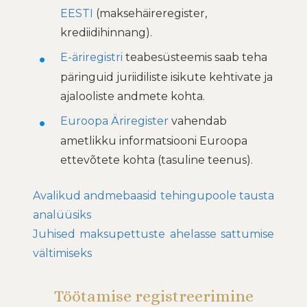
EESTI
(maksehäireregister,
krediidihinnang).
E-äriregistri
teabesüsteemis saab teha
päringuid juriidiliste isikute kehtivate ja
ajalooliste andmete kohta.
Euroopa Äriregister
vahendab
ametlikku informatsiooni Euroopa
ettevõtete kohta (tasuline teenus).
Avalikud andmebaasid tehingupoole tausta
analüüsiks
Juhised maksupettuste ahelasse sattumise
vältimiseks
Töötamise registreerimine