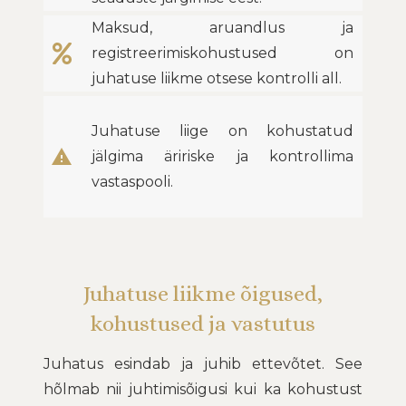
Maksud, aruandlus ja
registreerimiskohustused on
juhatuse liikme otsese kontrolli all.
Juhatuse liige on kohustatud
warning
jälgima äririske ja kontrollima
vastaspooli.
Juhatuse liikme õigused,
kohustused ja vastutus
Juhatus esindab ja juhib ettevõtet. See
hõlmab nii juhtimisõigusi kui ka kohustust