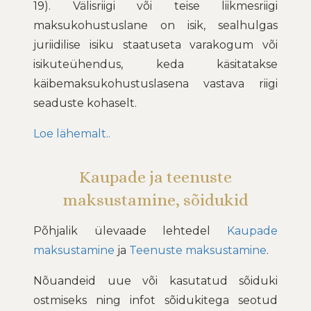
19). Välisriigi või teise liikmesriigi
maksukohustuslane on isik, sealhulgas
juriidilise isiku staatuseta varakogum või
isikuteühendus, keda käsitatakse
käibemaksukohustuslasena vastava riigi
seaduste kohaselt.
Loe lähemalt..
Kaupade ja teenuste
maksustamine, sõidukid
Põhjalik ülevaade lehtedel
Kaupade
maksustamine
ja
Teenuste maksustamine
.
Nõuandeid uue või kasutatud sõiduki
ostmiseks ning infot sõidukitega seotud