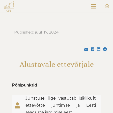
Published:
juuli 17, 2024
Alustavale ettevõtjale
Põhipunktid
Juhatuse liige vastutab isiklikult
ettevõtte juhtimise ja Eesti
seaduste järgimise eest.