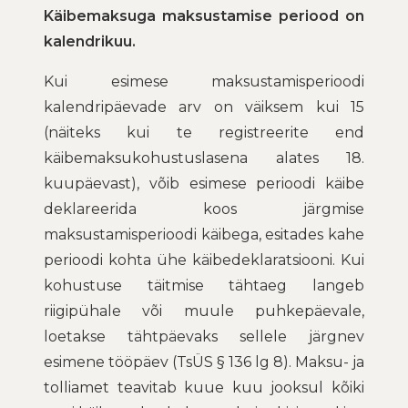
Käibemaksuga maksustamise periood on
kalendrikuu.
Kui esimese maksustamisperioodi
kalendripäevade arv on väiksem kui 15
(näiteks kui te registreerite end
käibemaksukohustuslasena alates 18.
kuupäevast), võib esimese perioodi käibe
deklareerida koos järgmise
maksustamisperioodi käibega, esitades kahe
perioodi kohta ühe käibedeklaratsiooni. Kui
kohustuse täitmise tähtaeg langeb
riigipühale või muule puhkepäevale,
loetakse tähtpäevaks sellele järgnev
esimene tööpäev (TsÜS § 136 lg 8). Maksu- ja
tolliamet teavitab kuue kuu jooksul kõiki