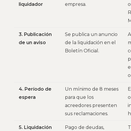
liquidador
empresa.
o
R
M
3. Publicación
Se publica un anuncio
A
de un aviso
de la liquidación en el
m
Boletín Oficial.
c
p
e
o
4. Período de
Un mínimo de 8 meses
E
espera
para que los
o
acreedores presenten
i
sus reclamaciones.
h
5. Liquidación
Pago de deudas,
T