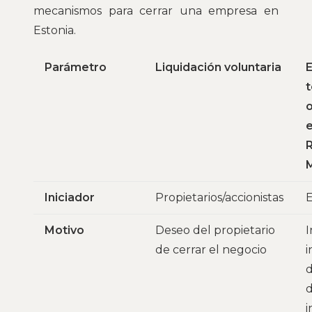
mecanismos para cerrar una empresa en
Estonia.
Parámetro
Liquidación voluntaria
E
o
R
M
Iniciador
Propietarios/accionistas
Motivo
Deseo del propietario
I
de cerrar el negocio
d
d
i