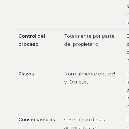
d
i
l
Control del
Totalmente por parte
E
proceso
del propietario
d
p
Plazos
Normalmente entre 8
y 10 meses
l
l
i
Consecuencias
Cese limpio de las
P
actividades, sin
r