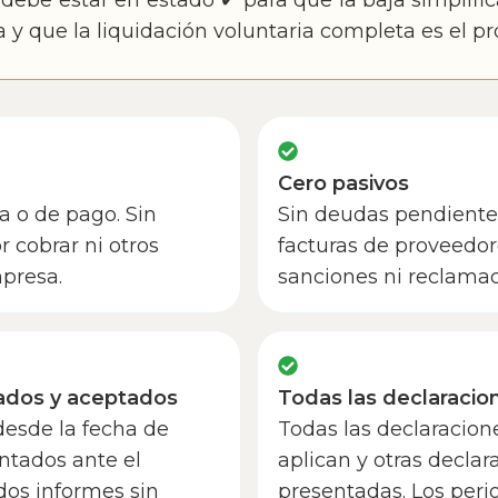
o debe estar en estado ✔ para que la baja simplifi
a y que la liquidación voluntaria completa es el p
Cero pasivos
a o de pago. Sin
Sin deudas pendientes
r cobrar ni otros
facturas de proveedor
mpresa.
sanciones ni reclama
ados y aceptados
Todas las declaracio
desde la fecha de
Todas las declaracion
ntados ante el
aplican y otras declar
dos informes sin
presentadas. Los peri