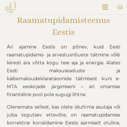
Raamatupidamisteenus
Eestis
Äri ajamine Eestis on põnev, kuid Eesti
raamatupidamis- ja arvestusnõuete täitmine võib
kiiresti ära võtta kogu teie aja ja energia. Alates
Eesti maksuseaduste ja
käibemaksudeklaratsioonide täitmisest kuni e-
MTA eeskirjade järgimiseni – äri omamise
finantsiline pool pole sugugi lihtne.
Olenemata sellest, kas olete idufirma asutaja või
juba tegutsev ettevõte, on raamatupidamise
korrektne korraldamine Eestis äärmiselt oluline,