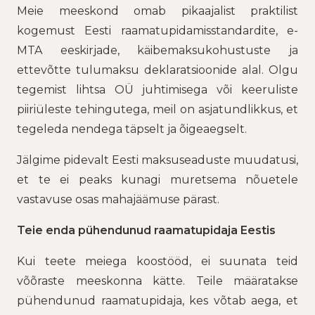
Meie meeskond omab pikaajalist praktilist
kogemust Eesti raamatupidamisstandardite, e-
MTA eeskirjade, käibemaksukohustuste ja
ettevõtte tulumaksu deklaratsioonide alal. Olgu
tegemist lihtsa OÜ juhtimisega või keeruliste
piiriüleste tehingutega, meil on asjatundlikkus, et
tegeleda nendega täpselt ja õigeaegselt.
Jälgime pidevalt Eesti maksuseaduste muudatusi,
et te ei peaks kunagi muretsema nõuetele
vastavuse osas mahajäämuse pärast.
Teie enda pühendunud raamatupidaja Eestis
Kui teete meiega koostööd, ei suunata teid
võõraste meeskonna kätte. Teile määratakse
pühendunud raamatupidaja, kes võtab aega, et