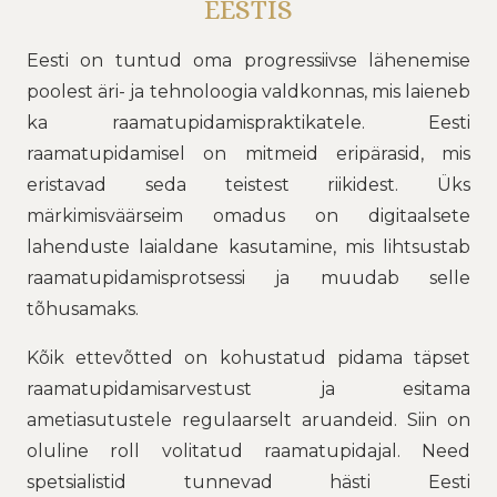
EESTIS
Eesti on tuntud oma progressiivse lähenemise
poolest äri- ja tehnoloogia valdkonnas, mis laieneb
ka raamatupidamispraktikatele. Eesti
raamatupidamisel on mitmeid eripärasid, mis
eristavad seda teistest riikidest. Üks
märkimisväärseim omadus on digitaalsete
lahenduste laialdane kasutamine, mis lihtsustab
raamatupidamisprotsessi ja muudab selle
tõhusamaks.
Kõik ettevõtted on kohustatud pidama täpset
raamatupidamisarvestust ja esitama
ametiasutustele regulaarselt aruandeid. Siin on
oluline roll volitatud raamatupidajal. Need
spetsialistid tunnevad hästi Eesti