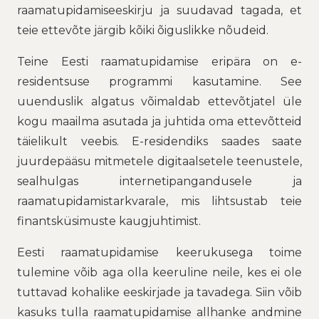
raamatupidamiseeskirju ja suudavad tagada, et
teie ettevõte järgib kõiki õiguslikke nõudeid.
Teine Eesti raamatupidamise eripära on e-
residentsuse programmi kasutamine. See
uuenduslik algatus võimaldab ettevõtjatel üle
kogu maailma asutada ja juhtida oma ettevõtteid
täielikult veebis. E-residendiks saades saate
juurdepääsu mitmetele digitaalsetele teenustele,
sealhulgas internetipangandusele ja
raamatupidamistarkvarale, mis lihtsustab teie
finantsküsimuste kaugjuhtimist.
Eesti raamatupidamise keerukusega toime
tulemine võib aga olla keeruline neile, kes ei ole
tuttavad kohalike eeskirjade ja tavadega. Siin võib
kasuks tulla raamatupidamise allhanke andmine