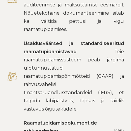
auditeerimise ja maksustamise eesmärgil.
Nõuetekohane dokumenteerimine aitab
ka vältida pettusi ja vigu
raamatupidamises.
Usaldusväärsed ja standardiseeritud
raamatupidamistavad
: Teie
raamatupidamissüsteem peab järgima
üldtunnustatud
raamatupidamispõhimõtteid (GAAP) ja
rahvusvahelisi
finantsaruandlusstandardeid (IFRS), et
tagada läbipaistvus, täpsus ja täielik
vastavus õigusaktidele.
Raamatupidamisdokumentide