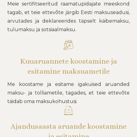
Meie sertifitseeritud raamatupidajate meeskond
tagab, et teie ettevõte järgib Eesti maksuseadusi,
arvutades ja deklareerides täpselt käibemaksu,
tulumaksu ja sotsiaalmaksu.
Kuuaruannete koostamine ja
esitamine maksuametile
Me koostame ja esitame igakuised aruanded
maksu- ja tolliametile, tagades, et teie ettevõte
täidab oma maksukohustusi.
Ajandusaasta aruande koostamine
ja esitamine