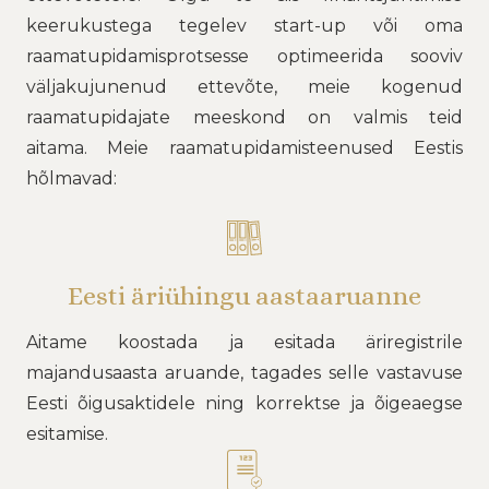
keerukustega tegelev start-up või oma
raamatupidamisprotsesse optimeerida sooviv
väljakujunenud ettevõte, meie kogenud
raamatupidajate meeskond on valmis teid
aitama.
Meie raamatupidamisteenused Eestis
hõlmavad:
Eesti äriühingu aastaaruanne
Aitame koostada ja esitada äriregistrile
majandusaasta aruande, tagades selle vastavuse
Eesti õigusaktidele ning korrektse ja õigeaegse
esitamise.