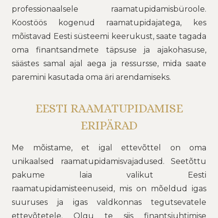
professionaalsele raamatupidamisbüroole.
Koostöös kogenud raamatupidajatega, kes
mõistavad Eesti süsteemi keerukust, saate tagada
oma finantsandmete täpsuse ja ajakohasuse,
säästes samal ajal aega ja ressursse, mida saate
paremini kasutada oma äri arendamiseks.
EESTI RAAMATUPIDAMISE
ERIPÄRAD
Me mõistame, et igal ettevõttel on oma
unikaalsed raamatupidamisvajadused. Seetõttu
pakume laia valikut Eesti
raamatupidamisteenuseid, mis on mõeldud igas
suuruses ja igas valdkonnas tegutsevatele
ettevõtetele. Olgu te siis finantsjuhtimise