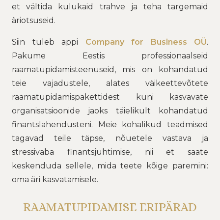
et vältida kulukaid trahve ja teha targemaid
äriotsuseid.
Siin tuleb appi
Company for Business OÜ
.
Pakume Eestis professionaalseid
raamatupidamisteenuseid, mis on kohandatud
teie vajadustele, alates väikeettevõtete
raamatupidamispakettidest kuni kasvavate
organisatsioonide jaoks täielikult kohandatud
finantslahendusteni. Meie kohalikud teadmised
tagavad teile täpse, nõuetele vastava ja
stressivaba finantsjuhtimise, nii et saate
keskenduda sellele, mida teete kõige paremini:
oma äri kasvatamisele.
RAAMATUPIDAMISE ERIPÄRAD