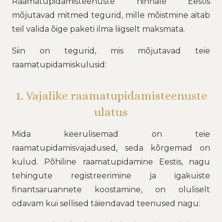
Raamatupidamisteenuste hinnale Eestis
mõjutavad mitmed tegurid, mille mõistmine aitab
teil valida õige paketi ilma liigselt maksmata.
Siin on tegurid, mis mõjutavad teie
raamatupidamiskulusid:
1. Vajalike raamatupidamisteenuste
ulatus
Mida keerulisemad on teie
raamatupidamisvajadused, seda kõrgemad on
kulud. Põhiline raamatupidamine Eestis, nagu
tehingute registreerimine ja igakuiste
finantsaruannete koostamine, on oluliselt
odavam kui sellised täiendavad teenused nagu: