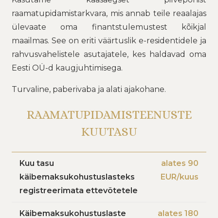
raamatupidamistarkvara, mis annab teile reaalajas
ülevaate oma finantstulemustest kõikjal
maailmas. See on eriti väärtuslik e-residentidele ja
rahvusvahelistele asutajatele, kes haldavad oma
Eesti OÜ-d kaugjuhtimisega.
Turvaline, paberivaba ja alati ajakohane.
RAAMATUPIDAMISTEENUSTE
KUUTASU
Kuu tasu
alates 90
käibemaksukohustuslasteks
EUR/kuus
registreerimata ettevõtetele
Käibemaksukohustuslaste
alates 180