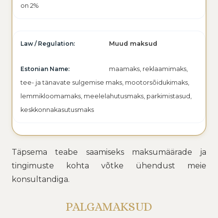
on 2%
Muud maksud
maamaks, reklaamimaks,
tee- ja tänavate sulgemise maks, mootorsõidukimaks,
lemmikloomamaks, meelelahutusmaks, parkimistasud,
keskkonnakasutusmaks
Täpsema teabe saamiseks maksumäärade ja
tingimuste kohta võtke ühendust meie
konsultandiga.
PALGAMAKSUD