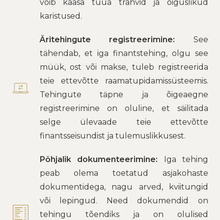
võib kaasa tuua trahvid ja õiguslikud
karistused.
Äritehingute registreerimine:
See
tähendab, et iga finantstehing, olgu see
müük, ost või makse, tuleb registreerida
teie ettevõtte raamatupidamissüsteemis.
Tehingute täpne ja õigeaegne
registreerimine on oluline, et säilitada
selge ülevaade teie ettevõtte
finantsseisundist ja tulemuslikkusest.
Põhjalik dokumenteerimine:
Iga tehing
peab olema toetatud asjakohaste
dokumentidega, nagu arved, kviitungid
või lepingud. Need dokumendid on
tehingu tõendiks ja on olulised