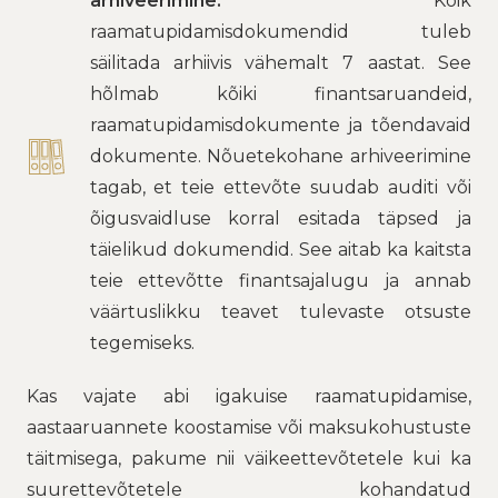
arhiveerimine:
Kõik
raamatupidamisdokumendid tuleb
säilitada arhiivis vähemalt 7 aastat. See
hõlmab kõiki finantsaruandeid,
raamatupidamisdokumente ja tõendavaid
dokumente. Nõuetekohane arhiveerimine
tagab, et teie ettevõte suudab auditi või
õigusvaidluse korral esitada täpsed ja
täielikud dokumendid. See aitab ka kaitsta
teie ettevõtte finantsajalugu ja annab
väärtuslikku teavet tulevaste otsuste
tegemiseks.
Kas vajate abi igakuise raamatupidamise,
aastaaruannete koostamise või maksukohustuste
täitmisega, pakume nii väikeettevõtetele kui ka
suurettevõtetele kohandatud