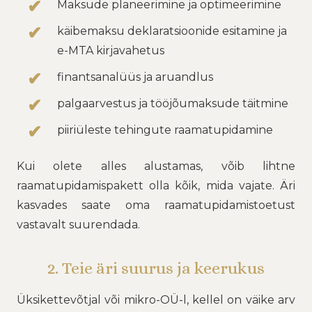
Maksude planeerimine ja optimeerimine
käibemaksu deklaratsioonide esitamine ja
e-MTA kirjavahetus
finantsanalüüs ja aruandlus
palgaarvestus ja tööjõumaksude täitmine
piiriüleste tehingute raamatupidamine
Kui olete alles alustamas, võib lihtne
raamatupidamispakett olla kõik, mida vajate. Äri
kasvades saate oma raamatupidamistoetust
vastavalt suurendada.
2. Teie äri suurus ja keerukus
Üksikettevõtjal või mikro-OÜ-l, kellel on väike arv