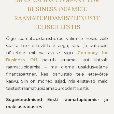
MIKS VALIDA COMPANY FOR
BUSINESS OÜ? MEIE
RAAMATUPIDAMISTEENUSTE
EELISED EESTIS
Õige raamatupidamisbüroo valimine Eestis võib
säästa teie ettevõttele aega, raha ja kulukaid
nõuetele mittevastavuse vigu.
Company for
Business OÜ
pakub enamat kui lihtsalt
raamatupidamist – me oleme usaldusväärne
finantspartner, kes panustab teie ettevõtte
kasvu. Siin on mõned asjad, mis eristavad meid
teistest raamatupidamisbüroodest Eestis.
Sügav
teadmised Eesti raamatupidamis- ja
maksuseadustest