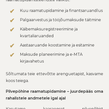
Kuu raamatupidamine ja finantsaruandlus
Palgaarvestus ja tööjõumaksude täitmine
Käibemaksuregistreerimine ja
kvartaliaruanded
Aastaaruande koostamine ja esitamine
Maksude planeerimine ja e-MTA
kirjavahetus
Sõltumata teie ettevõtte arenguetapist, kasvame
koos teiega.
Pilvepõhine raamatupidamine – juurdepääs oma
rahalistele andmetele igal ajal
Kasutame kaasaegset pilvepõhist