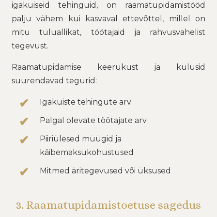
igakuiseid tehinguid, on raamatupidamistööd
palju vähem kui kasvaval ettevõttel, millel on
mitu tuluallikat, töötajaid ja rahvusvahelist
tegevust.
Raamatupidamise keerukust ja kulusid
suurendavad tegurid:
Igakuiste tehingute arv
Palgal olevate töötajate arv
Piiriülesed müügid ja
käibemaksukohustused
Mitmed äritegevused või üksused
3. Raamatupidamistoetuse sagedus