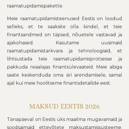
raamatupidamispakette.
Meie raamatupidamisteenused Eestis on loodud
selleks, et te saaksite olla kindel, et teie
finantsandmed on täpsed, nõuetele vastavad ja
ajakohased. Kasutame uusimaid
raamatupidamistarkvara ja tehnoloogiaid, et
lihtsustada teie raamatupidamisprotsesse ja
pakkuda reaalajas finantsülevaateid. Meie abiga
saate keskenduda oma äri arendamisele, samal
ajal kui meie hoolitseme finantsdetailide eest.
MAKSUD EESTIS 2026
Tänapäeval on Eestis üks maailma mugavamaid ja
soodsaimaid ettevõtete maksustamissüsteeme.