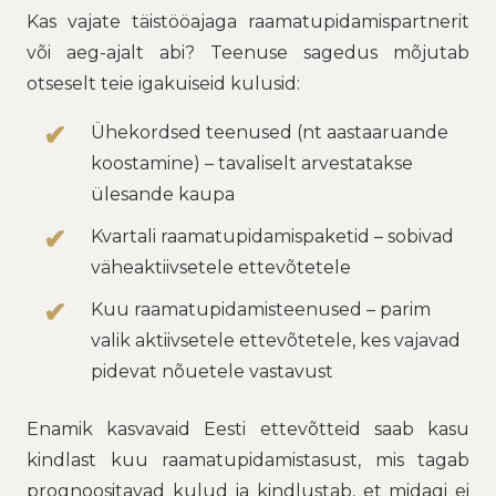
Kas vajate täistööajaga raamatupidamispartnerit
või aeg-ajalt abi? Teenuse sagedus mõjutab
otseselt teie igakuiseid kulusid:
Ühekordsed teenused (nt aastaaruande
koostamine) – tavaliselt arvestatakse
ülesande kaupa
Kvartali raamatupidamispaketid – sobivad
väheaktiivsetele ettevõtetele
Kuu raamatupidamisteenused – parim
valik aktiivsetele ettevõtetele, kes vajavad
pidevat nõuetele vastavust
Enamik kasvavaid Eesti ettevõtteid saab kasu
kindlast kuu raamatupidamistasust, mis tagab
prognoositavad kulud ja kindlustab, et midagi ei