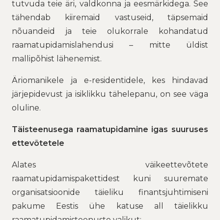
tutvuda teie äri, valdkonna ja eesmärkidega. See
tähendab kiiremaid vastuseid, täpsemaid
nõuandeid ja teie olukorrale kohandatud
raamatupidamislahendusi – mitte üldist
mallipõhist lähenemist.
Äriomanikele ja e-residentidele, kes hindavad
järjepidevust ja isiklikku tähelepanu, on see väga
oluline.
Täisteenusega raamatupidamine igas suuruses
ettevõtetele
Alates väikeettevõtete
raamatupidamispakettidest kuni suuremate
organisatsioonide täieliku finantsjuhtimiseni
pakume Eestis ühe katuse all täielikku
raamatupidamisteenuste valikut: