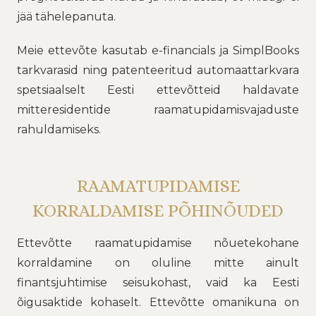
jää tähelepanuta.
Meie ettevõte kasutab e-financials ja SimplBooks
tarkvarasid ning patenteeritud automaattarkvara
spetsiaalselt Eesti ettevõtteid haldavate
mitteresidentide raamatupidamisvajaduste
rahuldamiseks.
RAAMATUPIDAMISE
KORRALDAMISE PÕHINÕUDED
Ettevõtte raamatupidamise nõuetekohane
korraldamine on oluline mitte ainult
finantsjuhtimise seisukohast, vaid ka Eesti
õigusaktide kohaselt. Ettevõtte omanikuna on