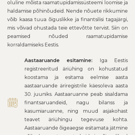
oluline mõista raamatupidamissüsteemi loomise ja
haldamise põhinõudeid. Nende nõuete rikkumine
võib kaasa tuua õiguslikke ja finantsilisi tagajärgi,
mis võivad ohustada teie ettevõtte tervist. Siin on
peamised nõuded raamatupidamise
korraldamiseks Eestis.
Aastaaruande esitamine:
Iga Eestis
registreeritud äriühing on kohustatud
koostama ja esitama eelmise aasta
aastaaruande äriregistrile käesoleva aasta
30. juuniks. Aastaaruanne peab sisaldama
finantsaruandeid, nagu bilanss ja
kasumiaruanne, ning muud asjakohast
teavet äriühingu tegevuse kohta.
Aastaaruande õigeaegse esitamata jätmine